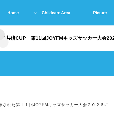
Home
Childcare Area
Picture
県民共済CUP 第11回JOYFMキッズサッカー大会202
催された第１１回JOYFMキッズサッカー大会２０２６に